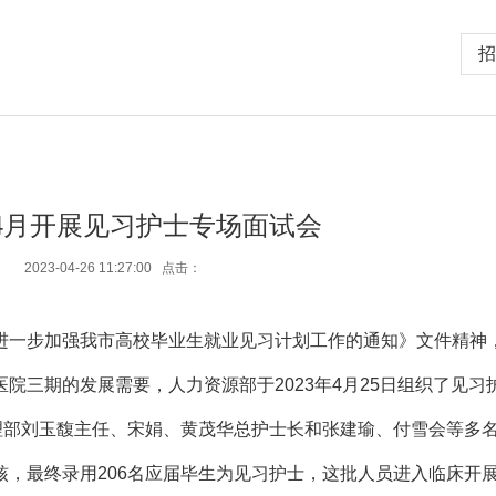
招
年4月开展见习护士专场面试会
2023-04-26 11:27:00 点击：
进一步加强我市高校毕业生就业见习计划工作的通知》文件精神
医院三期的发展需要
，
人力资源部于
2023
年4
月
25
日
组织了见习
理部刘玉馥主任、宋娟、黄茂华总护士长和张建瑜、付雪会等多
，最终录用206名应届毕生为见习护士，这批人员进入临床开